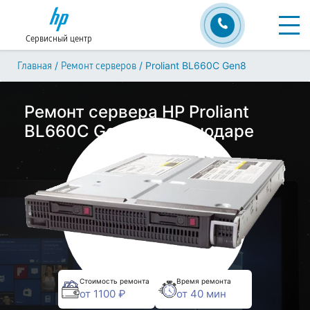
Сервисный центр
/
/
Proliant BL660C Gen8
Главная
Ремонт серверов
Ремонт сервера HP Proliant
BL660C Gen8 в Краснодаре
Стоимость ремонта
Время ремонта
от 1100 ₽
от 40 мин