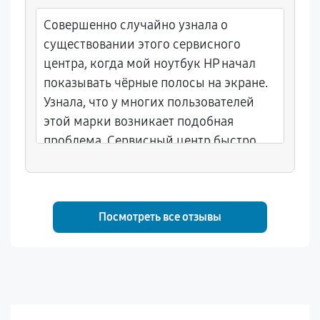
Совершенно случайно узнала о
существовании этого сервисного
центра, когда мой ноутбук HP начал
показывать чёрные полосы на экране.
Узнала, что у многих пользователей
этой марки возникает подобная
проблема. Сервисный центр быстро
организовал приём аппарата, провёл
диагностику и выяснил, что
необходимо заменить видеокарту.
Буквально через пару дней ноутбук
Посмотреть все отзывы
снова радует яркой картинкой. Особая
благодарность мастеру Николаю за
бережное отношение и внимание к
деталям.